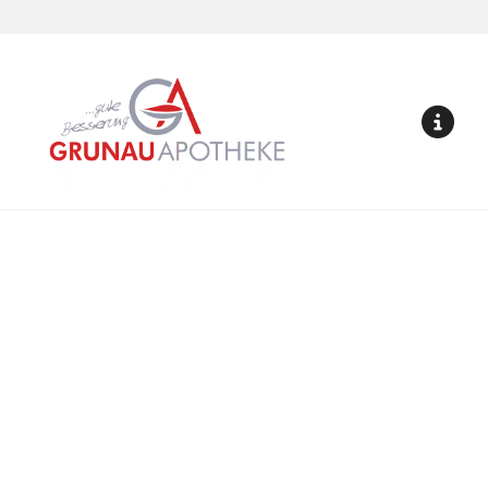
Grunau Apotheke
ME