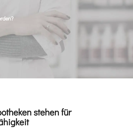
erden?
potheken stehen für
ähigkeit