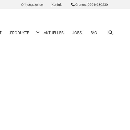
Öffnungszeiten
Kontakt
Grunau: 0921/980230
DROPDOWN ÖFFNEN
SUCHEN
T
PRODUKTE
AKTUELLES
JOBS
FAQ