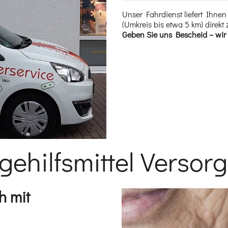
Unser Fahrdienst liefert Ihne
(Umkreis bis etwa 5 km) direk
Geben Sie uns Bescheid – wir l
egehilfsmittel Versor
Einleitung
h mit