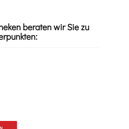
heken beraten wir Sie zu
erpunkten:
N