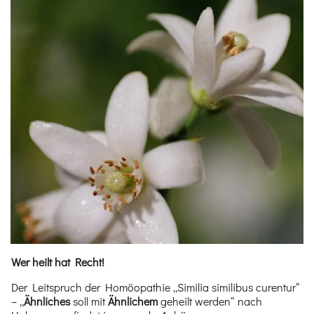
Wer heilt hat Recht!
Der Leitspruch der Homöopathie
„Similia similibus curentur“
– „
Ähnliches
soll mit
Ähnlichem
geheilt werden“
nach