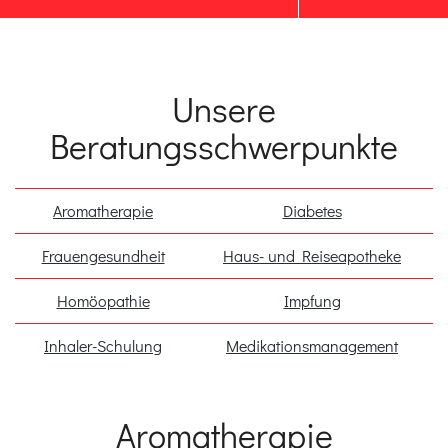
Unsere
Einleitung
Beratungsschwerpunkte
Inhalt
Aromatherapie
Diabetes
Frauengesundheit
Haus- und Reiseapotheke
Homöopathie
Impfung
Inhaler-Schulung
Medikationsmanagement
Aromatherapie
Einleitung