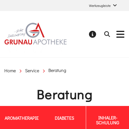
Werkzeugleiste
Grunau Apotheke
Suchen
MELDUNGE
Home
Service
Beratung
Beratung
INHALER-
AROMATHERAPIE
DIABETES
SCHULUNG