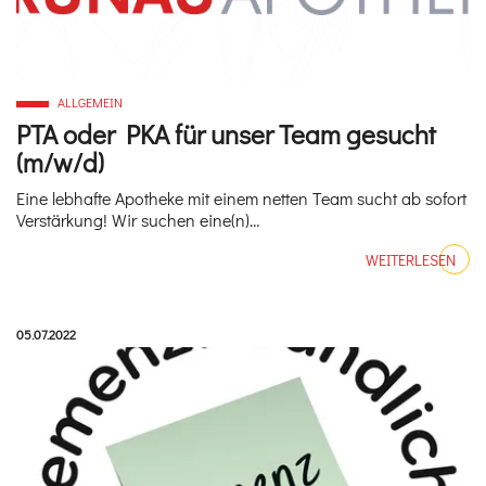
ALLGEMEIN
PTA oder PKA für unser Team gesucht
(m/w/d)
Eine lebhafte Apotheke mit einem netten Team sucht ab sofort
Verstärkung! Wir suchen eine(n)…
WEITERLESEN
Veröffentlicht am:
05.07.2022