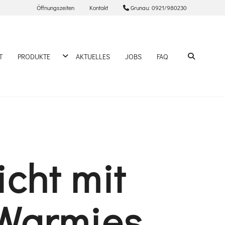
Öffnungszeiten
Kontakt
Grunau: 0921/980230
DROPDOWN ÖFFNEN
SUCHEN
T
PRODUKTE
AKTUELLES
JOBS
FAQ
icht mit
Warmies