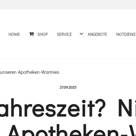
DROPDOWN ÖFFNEN
HOME
SHOP
SERVICE
ANGEBOTE
NOTDIENS
LDUNGEN
it unseren Apotheken-Warmies
Veröffentlicht am:
27.09.2025
ahreszeit? N
n Apotheken-