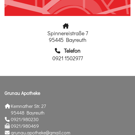
Spinnereistraße 7
95445 Bayreuth
Telefon
0921 1502977
Grunau Apotheke
Kemnather Str. 27
95448 Bayreuth
0921/980230
0921/980469
grunau.apotheke@gmail.com