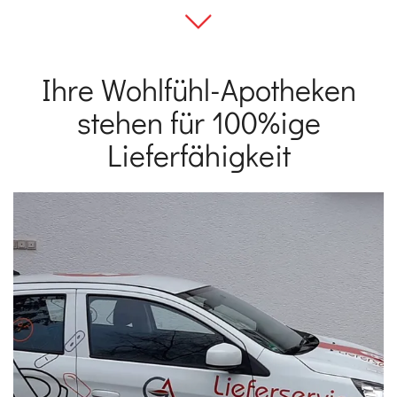
Zum nächsten Block scrollen
Ihre Wohlfühl-Apotheken
Einleitung
stehen für 100%ige
Lieferfähigkeit